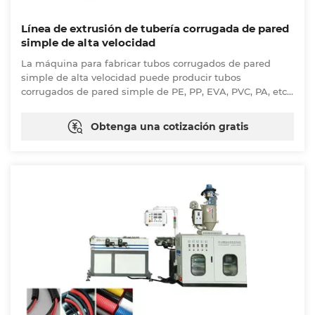
Línea de extrusión de tubería corrugada de pared
simple de alta velocidad
La máquina para fabricar tubos corrugados de pared
simple de alta velocidad puede producir tubos
corrugados de pared simple de PE, PP, EVA, PVC, PA, etc.
de forma continua. Diseñamos nueva tecnología,
reemplazamos la tradicional máquina formadora de
Obtenga una cotización gratis
cadenas. La apariencia y la precisión de la tubería
corrugada de pared simple han mejorado
considerablemente. La línea de producción es impulsada
por engranajes y el molde corre en la pista. Está
equipada con un sistema de lubricación automática y un
sistema cerrado de refrigeración por agua forzada para
lograr una producción de alta velocidad.