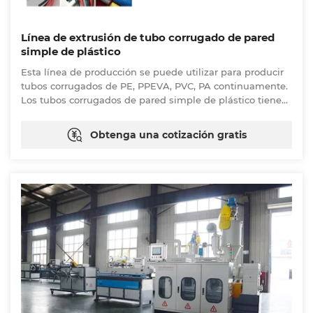
Línea de extrusión de tubo corrugado de pared
simple de plástico
Esta línea de producción se puede utilizar para producir
tubos corrugados de PE, PPEVA, PVC, PA continuamente.
Los tubos corrugados de pared simple de plástico tienen
características de resistencia a altas temperaturas,
resistencia a la corrosión y a la abrasión, alta intensidad y
Obtenga una cotización gratis
buena flexibilidad, etc. Son ampliamente utilizados en
Campos de mazo de cables automático, tuberías de paso
de circuito eléctrico, circuito de máquina herramienta,
protección de lámparas y cables de linterna, tubos de aire
acondicionado y lavadora, etc.