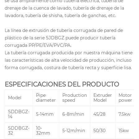
se usa ampliamente como tubería eléctrica, tubería de
drenaje de la cuenca de lavado, tubería de drenaje de la
lavadora, tubería de shisha, tubería de ganchas, etc.
La línea de extrusión de tubería corrugada de pared de
plástico de la serie SJDBGZ puede producir tubería
corrugada PP/PE/EVA/PVC/PA.
La tubería corrugada producida por nuestra máquina tiene
las características de alta velocidad de producción, incluso
forma corrugada, costura de tubería recta y superficie lisa.
ESPECIFICACIONES DEL PRODUCTO
Pipe
Production
Extruder
Motor
Model
diameter
speed
Model
power
SDDBGZ-
5-14mm
6-8m/min
45/28
7.5kw
14
SDDBGZ-
10-
5-12m/min
50/30
15kw
32
32mm