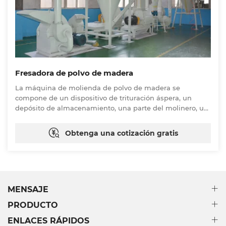
Fresadora de polvo de madera
La máquina de molienda de polvo de madera se
compone de un dispositivo de trituración áspera, un
depósito de almacenamiento, una parte del molinero, un
tanque de flujo rotatorio, un colector de polvo por pulsos,
etc. Esta máquina puede producir continuamente polvo
Obtenga una cotización gratis
de madera en 40-100 papillas. El polvo de madera se
puede utilizar para fabricar productos de WPC.
MENSAJE
PRODUCTO
ENLACES RÁPIDOS