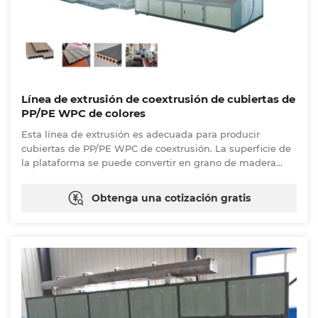
Línea de extrusión de coextrusión de cubiertas de
PP/PE WPC de colores
Esta línea de extrusión es adecuada para producir
cubiertas de PP/PE WPC de coextrusión. La superficie de
la plataforma se puede convertir en grano de madera
mediante coextrusora. Además, la máquina se puede
equipar con un dispositivo de estampado en línea, la
Obtenga una cotización gratis
superficie se puede convertir en grano de madera 3D. La
plataforma WPC tiene una serie de ventajas que incluyen
impermeabilidad, prevención de insectos, resistencia al
envejecimiento, fácil instalación, protección del medio
ambiente y buena resistencia a la intemperie.