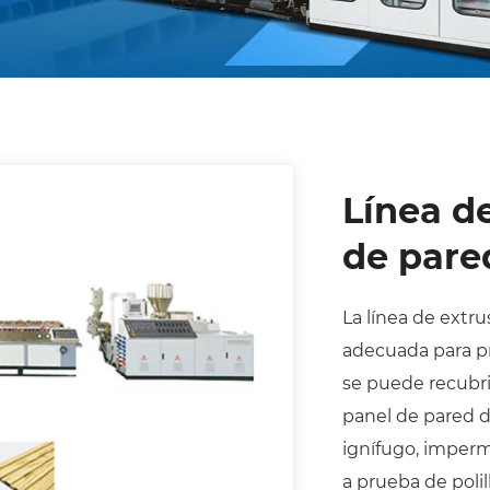
Línea d
de par
La línea de ext
adecuada para pr
se puede recubrir
panel de pared d
ignífugo, imperm
a prueba de polil