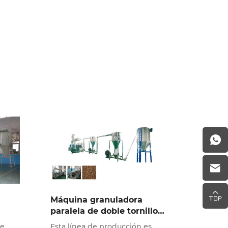
Máquina granuladora
paralela de doble tornillo
PP/PE WPC
de
Esta línea de producción es