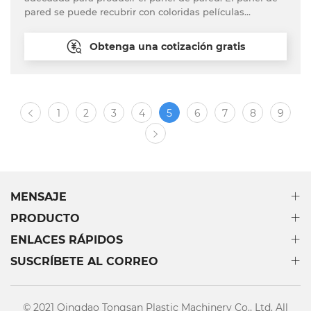
pared se puede recubrir con coloridas películas
decorativas.
Obtenga una cotización gratis
1
2
3
4
5
6
7
8
9
MENSAJE
PRODUCTO
ENLACES RÁPIDOS
SUSCRÍBETE AL CORREO
© 2021 Qingdao Tongsan Plastic Machinery Co., Ltd. All