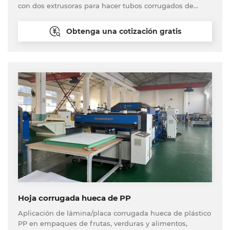
con dos extrusoras para hacer tubos corrugados de
doble capa (doble color) de pared única. Esta es una
máquina de tubería corrugada de alta velocidad con
Obtenga una cotización gratis
enfriamiento de agua para la máquina de formación, La
velocidad de producción puede ser de 20-30 metros por
minuto.
Hoja corrugada hueca de PP
Aplicación de lámina/placa corrugada hueca de plástico
PP en empaques de frutas, verduras y alimentos,