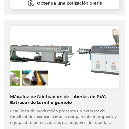
optimizado, un diseño de calibración y refrigeración
Obtenga una cotización gratis
rápida diseñada original, control de alta precisión y
control de corte, Tongsan PP Corrugated Hollow
Machine tiene las ventajas de producción estable, alta
eficiencia, alta eficiencia , calidad superior del producto
terminado, amplia adaptabilidad de la materia prima.
Máquina de fabricación de tuberías de PVC
Extrusor de tornillo gemelo
Esta línea de producción presenta un extrusor de
tornillo doble concial como la máquina de manguera, y
equipa diferentes cabezas de troqueles de tubería y
máquinas auxiliares relevantes.